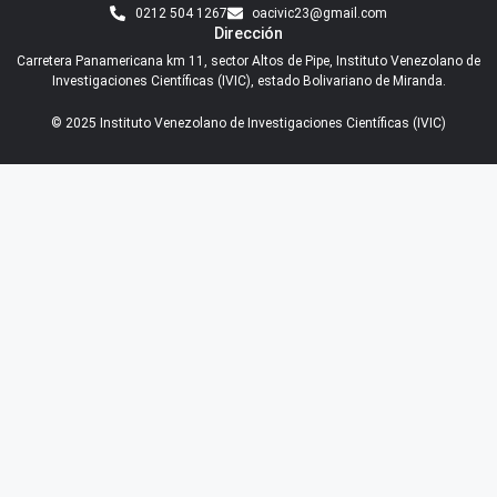
0212 504 1267
oacivic23@gmail.com
Dirección
Carretera Panamericana km 11, sector Altos de Pipe, Instituto Venezolano de
Investigaciones Científicas (IVIC), estado Bolivariano de Miranda.
© 2025 Instituto Venezolano de Investigaciones Científicas (IVIC)