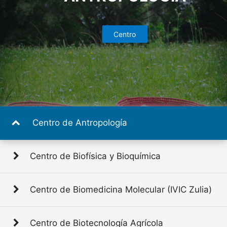
QUÍMICA MEDICINAL
BIOLOGÍA CELULAR
NANOTECNOLOGÍA
BIOGEOQUÍMICA
AGRÍCOLA
SOCIALES
PARAGUANA)
Centro
Centro
Centro
Departamento
Centro
Centro
Centro
Centro
Centro
Centro
Centro
Centro
Centro
Centro
Centro
Centro
Centro
Centro
Centro
Departamento
Centro de Antropología
Centro de Biofísica y Bioquímica
Centro de Biomedicina Molecular (IVIC Zulia)
Centro de Biotecnología Agrícola