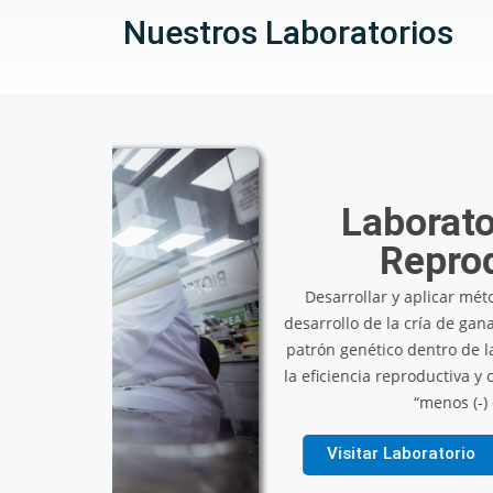
Nuestros Laboratorios
recto
vando el
mejorar
l método