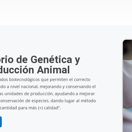
Laboratorio
Es un Laboratorio que cuent
investigación y desarrollo d
enfermedades infecciosas que a
como también innovar en el d
fármacos que contribuyan en
sobe
Visitar Laboratorio