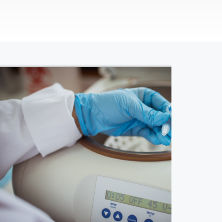
 de Sanidad Animal
a con un personal científico dedicado a la
e métodos de diagnóstico de las principales
fectan el ganado y los animales de cría, así
esarrollo de vacunas, kits de diagnóstico y
 el sector veterinario para fortalecer la
ranía alimentaria.