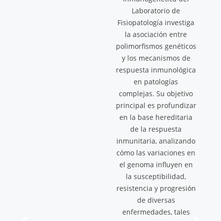
Inmunofarmacología
está enfocada en la
identificación de
mecanismos celulares y
moleculares de acción
de fármacos y
compuestos bioactivos
en la regulación de la
respuesta inmunitaria.
El objetivo central es
comprender su
influencia en procesos
patológicos y fisiológicos
para el desarrollo de
nuevas estrategias
terapéuticas. Mediante
la integración de la
química médica, la