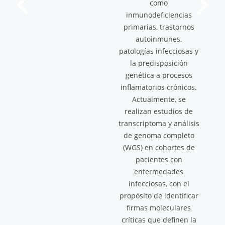
biología celular, la
inmunología
traslacional y la
bioinformática, esta
sección busca descubrir
inmunomoduladores y
proponer soluciones
accesibles para la
inmunoterapia
oncológica,
promoviendo la
investigación biomédica
experimental de
vanguardia.
Visitar
Laboratorio