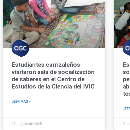
Estudiantes carrizaleños
Es
visitaron sala de socialización
so
de saberes en el Centro de
pe
Estudios de la Ciencia del IVIC
ab
te
LEER MÁS »
LEE
21 de julio de 2025
8 de