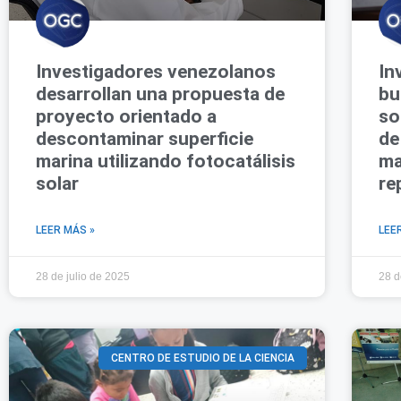
Investigadores venezolanos
In
desarrollan una propuesta de
bu
proyecto orientado a
so
descontaminar superficie
de
marina utilizando fotocatálisis
ma
solar
re
LEER MÁS »
LEE
28 de julio de 2025
28 d
CENTRO DE ESTUDIO DE LA CIENCIA