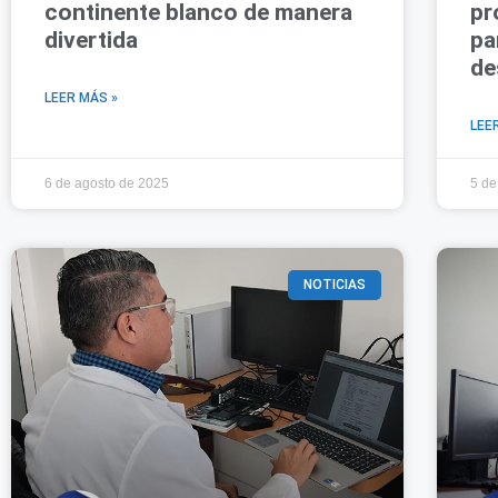
continente blanco de manera
pr
divertida
pa
de
LEER MÁS »
LEE
6 de agosto de 2025
5 de
NOTICIAS