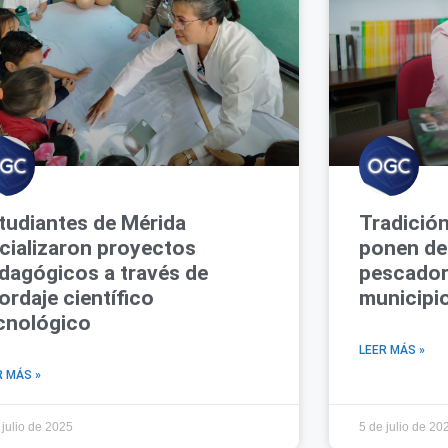
tudiantes de Mérida
Tradición
cializaron proyectos
ponen de 
dagógicos a través de
pescador
ordaje científico
municipi
cnológico
LEER MÁS »
R MÁS »
 julio de 2025
5 de julio de 20