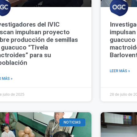
vestigadores del IVIC
Investiga
scan impulsan proyecto
impulsan
bre producción de semillas
guacuco 
 guacuco “Tivela
mactroid
ctroides” para su
Barloven
población
LEER MÁS »
R MÁS »
e julio de 2025
28 de julio de 2
NOTICIAS