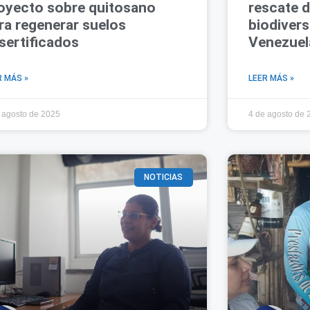
oyecto sobre quitosano
rescate d
ra regenerar suelos
biodivers
sertificados
Venezuel
R MÁS »
LEER MÁS »
 agosto de 2025
4 de agosto de 
NOTICIAS