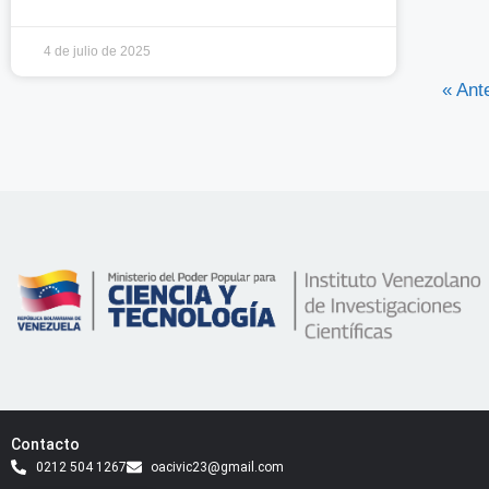
4 de julio de 2025
« Ant
Contacto
0212 504 1267
oacivic23@gmail.com