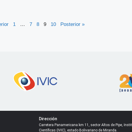
erior
1
…
7
8
9
10
Posterior »
Dirección
Carretera Panamericana km 11, sector Altos de Pipe, Inst
Científicas (IVIC), estado Bolivariano de Miranda.