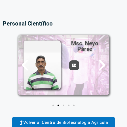
Personal Científico
na
Msc. Neyo
Párez
Volver al Centro de Biotecnología Agrícola