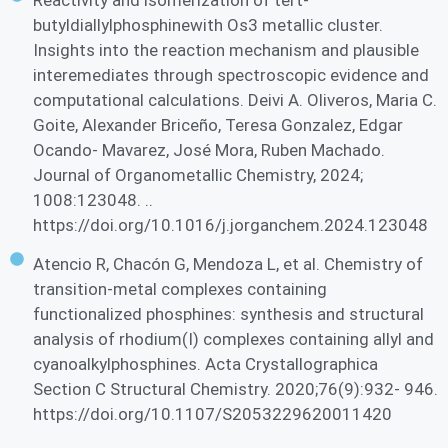
Reactivity and isomerization of tert-
butyldiallylphosphinewith Os3 metallic cluster.
Insights into the reaction mechanism and plausible
interemediates through spectroscopic evidence and
computational calculations. Deivi A. Oliveros, Maria C.
Goite, Alexander Briceño, Teresa Gonzalez, Edgar
Ocando- Mavarez, José Mora, Ruben Machado.
Journal of Organometallic Chemistry, 2024;
1008:123048. ..
https://doi.org/10.1016/j.jorganchem.2024.123048
Atencio R, Chacón G, Mendoza L, et al. Chemistry of
transition-metal complexes containing
functionalized phosphines: synthesis and structural
analysis of rhodium(I) complexes containing allyl and
cyanoalkylphosphines. Acta Crystallographica
Section C Structural Chemistry. 2020;76(9):932- 946.
https://doi.org/10.1107/S2053229620011420