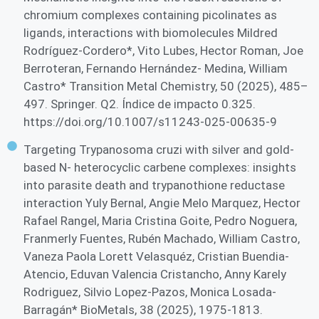
chromium complexes containing picolinates as
ligands, interactions with biomolecules Mildred
Rodríguez-Cordero*, Vito Lubes, Hector Roman, Joe
Berroteran, Fernando Hernández- Medina, William
Castro* Transition Metal Chemistry, 50 (2025), 485–
497. Springer. Q2. Índice de impacto 0.325.
https://doi.org/10.1007/s11243-025-00635-9
Targeting Trypanosoma cruzi with silver and gold-
based N- heterocyclic carbene complexes: insights
into parasite death and trypanothione reductase
interaction Yuly Bernal, Angie Melo Marquez, Hector
Rafael Rangel, Maria Cristina Goite, Pedro Noguera,
Franmerly Fuentes, Rubén Machado, William Castro,
Vaneza Paola Lorett Velasquéz, Cristian Buendia-
Atencio, Eduvan Valencia Cristancho, Anny Karely
Rodriguez, Silvio Lopez-Pazos, Monica Losada-
Barragán* BioMetals, 38 (2025), 1975-1813.