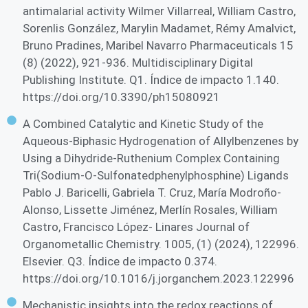
antimalarial activity Wilmer Villarreal, William Castro,
Sorenlis González, Marylin Madamet, Rémy Amalvict,
Bruno Pradines, Maribel Navarro Pharmaceuticals 15
(8) (2022), 921-936. Multidisciplinary Digital
Publishing Institute. Q1. Índice de impacto 1.140.
https://doi.org/10.3390/ph15080921
A Combined Catalytic and Kinetic Study of the
Aqueous-Biphasic Hydrogenation of Allylbenzenes by
Using a Dihydride-Ruthenium Complex Containing
Tri(Sodium-O-Sulfonatedphenylphosphine) Ligands
Pablo J. Baricelli, Gabriela T. Cruz, María Modroño-
Alonso, Lissette Jiménez, Merlín Rosales, William
Castro, Francisco López- Linares Journal of
Organometallic Chemistry. 1005, (1) (2024), 122996.
Elsevier. Q3. Índice de impacto 0.374.
https://doi.org/10.1016/j.jorganchem.2023.122996
Mechanistic insights into the redox reactions of