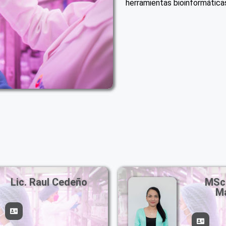
herramientas bioinformática
MSc. Lideivis
Lic. R
Marquez