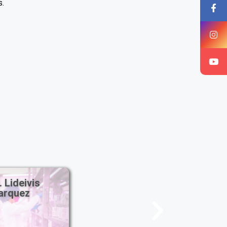
s.
aul Cedeño
MSc. Lideivi
Marquez