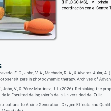
(HPLC,GC-MS), y brinda
coordinación con el Centro 
s
Acevedo, E. C., John, V. A., Machado, R. A., & Alvarez-Aular, A
hotosensitizers in photodynamic therapy. Archives of Advan
 F., John, V., & Pérez Martínez, J. I. (2026). Rethinking the p
e la Facultad de Ingeniería de la Universidad del Zulia.
Contributions to Arsine Generation: Oxygen Effects and Quali
. (Aceptado).