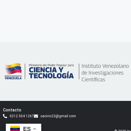
Contacto
0212 504 1267
oacivic23@gmail.com
ES