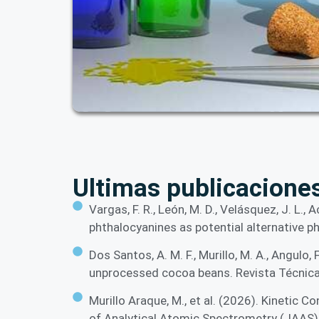
Ultimas publicacione
Vargas, F. R., León, M. D., Velásquez, J. L., 
phthalocyanines as potential alternative p
Dos Santos, A. M. F., Murillo, M. A., Angulo,
unprocessed cocoa beans. Revista Técnica d
Murillo Araque, M., et al. (2026). Kinetic 
of Analytical Atomic Spectrometry (JAAS)