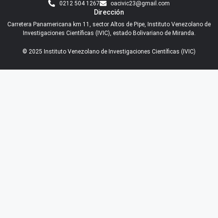
0212 504 1267
oacivic23@gmail.com
Dirección
Carretera Panamericana km 11, sector Altos de Pipe, Instituto Venezolano de
Investigaciones Científicas (IVIC), estado Bolivariano de Miranda.
© 2025 Instituto Venezolano de Investigaciones Científicas (IVIC)