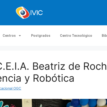
Centros
Postgrados
Centro Tecnológico
Bib
.E.I.A. Beatriz de Roc
encia y Robótica
icacional OGC