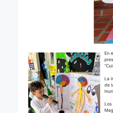
En e
pres
“Cui
La i
de l
Hum
Los
Magi