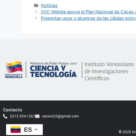
Noticias
IVIC-Mérida apoya el Plan Nacional de Cacao a 
Presentan usos y alcances de las células est
Contacto
0212 504 1267
oacivic23@gmail.com
ES
© 2025 Ins