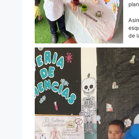
plan
Asim
esqu
de l