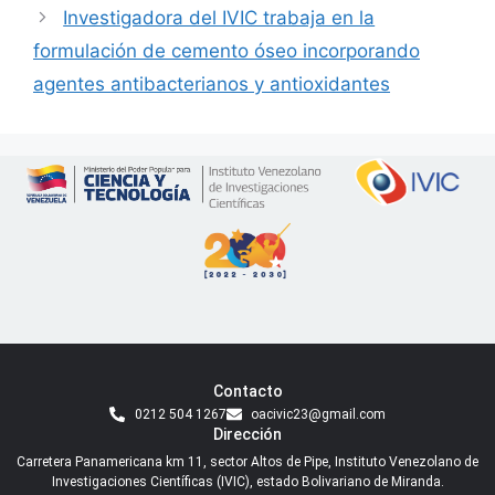
Investigadora del IVIC trabaja en la
formulación de cemento óseo incorporando
agentes antibacterianos y antioxidantes
Contacto
0212 504 1267
oacivic23@gmail.com
Dirección
Carretera Panamericana km 11, sector Altos de Pipe, Instituto Venezolano de
Investigaciones Científicas (IVIC), estado Bolivariano de Miranda.