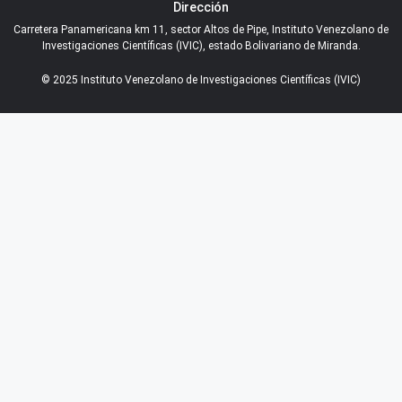
Dirección
Carretera Panamericana km 11, sector Altos de Pipe, Instituto Venezolano de
Investigaciones Científicas (IVIC), estado Bolivariano de Miranda.
© 2025 Instituto Venezolano de Investigaciones Científicas (IVIC)