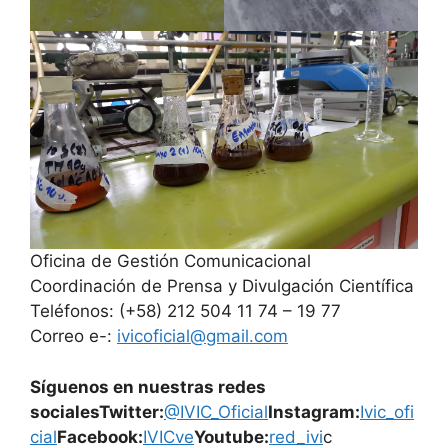
Oficina de Gestión Comunicacional
Coordinación de Prensa y Divulgación Científica
Teléfonos: (+58) 212 504 11 74 – 19 77
Correo e-:
ivicoficial@gmail.com
Síguenos en nuestras redes
sociales
Twitter:
@IVIC_Oficial
Instagram:
Ivic_ofi
cial
Facebook:
IVICve
Youtube:
red_ivi
c