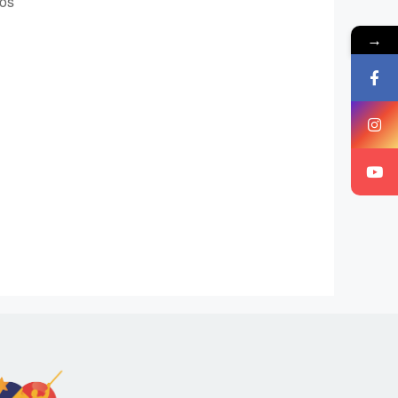
tos
→