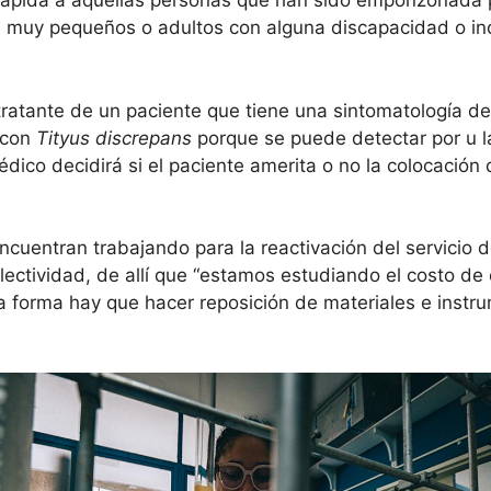
a rápida a aquellas personas que han sido emponzoñada
os muy pequeños o adultos con alguna discapacidad o in
tratante de un paciente que tiene una sintomatología 
 con
Tityus discrepans
porque se puede detectar por u l
dico decidirá si el paciente amerita o no la colocació
ncuentran trabajando para la reactivación del servicio
lectividad, de allí que “estamos estudiando el costo d
a forma hay que hacer reposición de materiales e instru