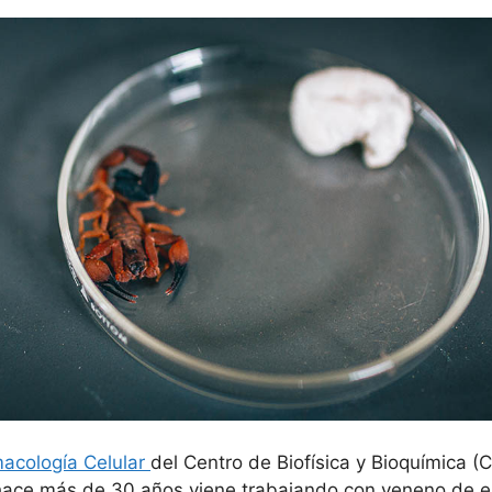
acología Celular
del Centro de Biofísica y Bioquímica (
e hace más de 30 años viene trabajando con veneno de 