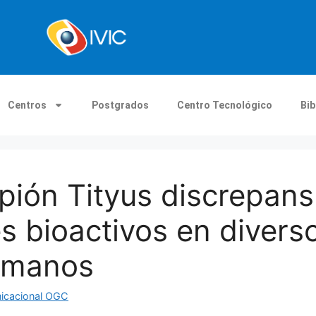
Centros
Postgrados
Centro Tecnológico
Bib
ión Tityus discrepans
 bioactivos en divers
humanos
nicacional OGC