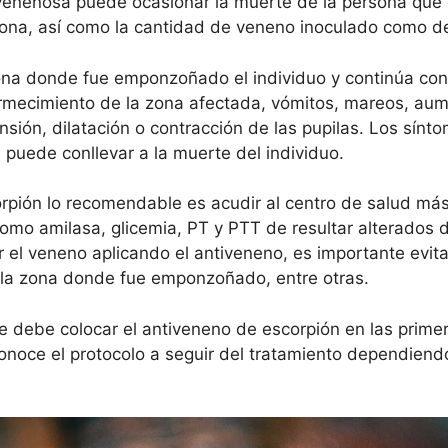
venenosa puede ocasionar la muerte de la persona qu
sona, así como la cantidad de veneno inoculado como de
 zona donde fue emponzoñado el individuo y continúa co
rmecimiento de la zona afectada, vómitos, mareos, aumen
nsión, dilatación o contracción de las pupilas. Los sín
 puede conllevar a la muerte del individuo.
pión lo recomendable es acudir al centro de salud más
como amilasa, glicemia, PT y PTT de resultar alterados
zar el veneno aplicando el antiveneno, es importante evi
n la zona donde fue emponzoñado, entre otras.
 se debe colocar el antiveneno de escorpión en las pri
noce el protocolo a seguir del tratamiento dependiendo