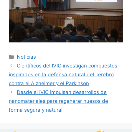
Noticias
Científicos del IVIC investigan compuestos
inspirados en la defensa natural del cerebro
contra el Alzheimer y el Parkinson
Desde el IVIC impulsan desarrollos de
nanomateriales para regenerar huesos de
forma segura y natural