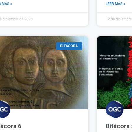
R MÁS »
LEER MÁS »
e diciembre de 2025
12 de diciembre
BITACORA
tácora 6
Bitácora 