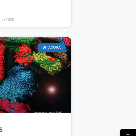
 de 2025
BITACORA
5
→