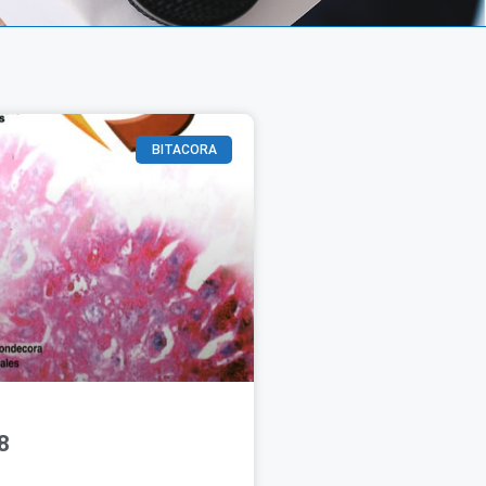
BITACORA
8