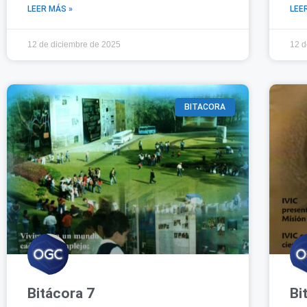
LEER MÁS »
LEE
12 de diciembre de 2025
12 d
BITACORA
Bitácora 7
Bi