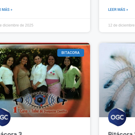
R MÁS »
LEER MÁS »
e diciembre de 2025
12 de diciembre
BITACORA
tácora 3
Bitácora 