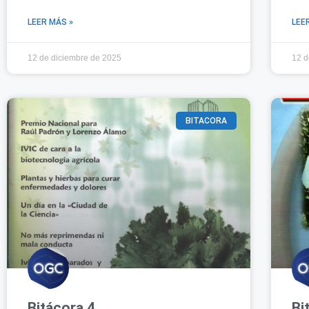
LEER MÁS »
LEE
12 de diciembre de 2025
12 d
BITACORA
Bitácora 4
Bi