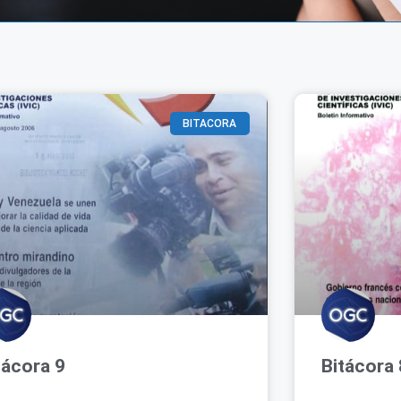
BITACORA
tácora 9
Bitácora 