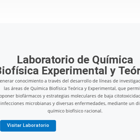
Laborator
Dinámic
Su
Generar conocimientos a través
algoritmos y modelos computac
diversos, biomolécul
Visitar Laboratorio