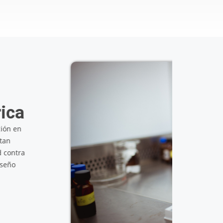
io de Modelado,
a y Bioquímica
bcelular
 del desarrollo y aplicación de herramientas,
ionales destinados al estudio de compuestos
as y sistemas biológicos complejos.