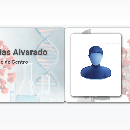
aías Alvarado
fe de Centro