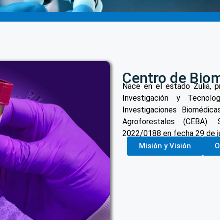
Centro de Bio
Nace en el estado Zulia, p
Investigación y Tecnol
Investigaciones Biomédic
Agroforestales (CEBA).
2022/0188 en fecha 29 de ju
Misión y Visión
O