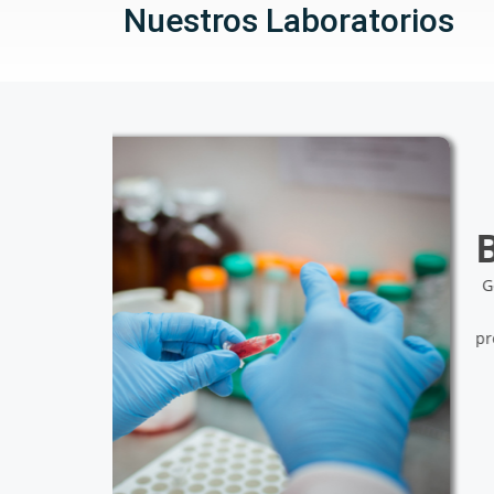
Nuestros Laboratorios
rica
ción en
itan
d contra
iseño