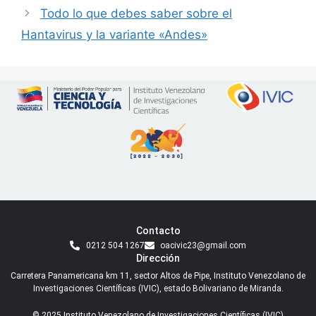
Todo lo que debes saber sobre el
Hantavirus y la variante «Andes»
Contacto
0212 504 1267
oacivic23@gmail.com
Dirección
Carretera Panamericana km 11, sector Altos de Pipe, Instituto Venezolano de
Investigaciones Científicas (IVIC), estado Bolivariano de Miranda.
© 2025 Instituto Venezolano de Investigaciones Científicas (IVIC)