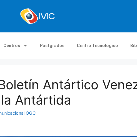
Centros
Postgrados
Centro Tecnológico
Bib
 Boletín Antártico Vene
la Antártida
municacional OGC