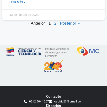
LEER MÁS »
12 de febrero de 2023
« Anterior
1
2
Posterior »
Contacto
0212 504 1267
oacivic23@gmail.com
Dirección