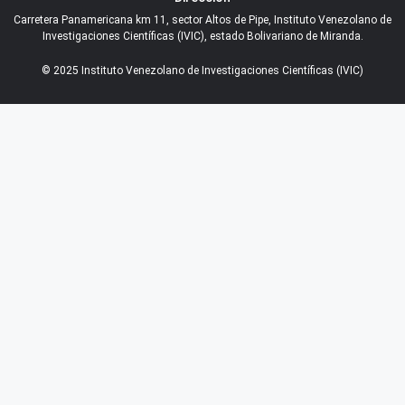
Carretera Panamericana km 11, sector Altos de Pipe, Instituto Venezolano de
Investigaciones Científicas (IVIC), estado Bolivariano de Miranda.
© 2025 Instituto Venezolano de Investigaciones Científicas (IVIC)