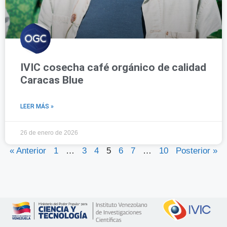
IVIC cosecha café orgánico de calidad
Caracas Blue
LEER MÁS »
26 de enero de 2026
« Anterior
1
…
3
4
5
6
7
…
10
Posterior »