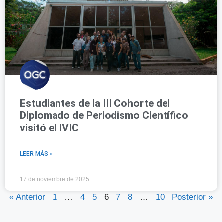
Estudiantes de la III Cohorte del
Diplomado de Periodismo Científico
visitó el IVIC
LEER MÁS »
17 de noviembre de 2025
« Anterior
1
…
4
5
6
7
8
…
10
Posterior »