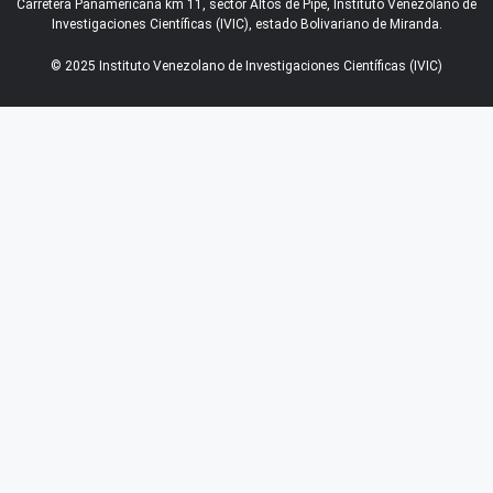
Carretera Panamericana km 11, sector Altos de Pipe, Instituto Venezolano de
Investigaciones Científicas (IVIC), estado Bolivariano de Miranda.
© 2025 Instituto Venezolano de Investigaciones Científicas (IVIC)