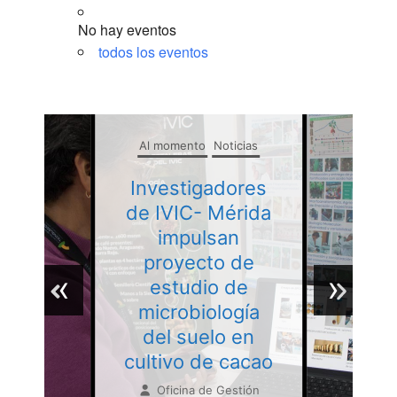
No hay eventos
todos los eventos
Al momento
Al momento
Al momento
Al momento
Noticias
Noticias
Centro de Medicina
Centro de Medicina
Regenerativa
Regenerativa
Investigadores
Investigadores
Noticias
Noticias
de IVIC- Mérida
de IVIC- Mérida
impulsan
impulsan
IVIC realizará en
IVIC realizará en
proyecto de
proyecto de
noviembre VII
noviembre VII
‹
›
‹
estudio de
estudio de
Congreso de
Congreso de
microbiología
microbiología
Células Madre y
Células Madre y
del suelo en
del suelo en
Medicina
Medicina
cultivo de cacao
cultivo de cacao
Regenerativa
Regenerativa
Oficina de Gestión
Oficina de Gestión